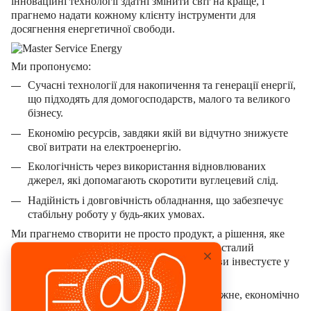
інноваційні технології здатні змінити світ на краще, і
прагнемо надати кожному клієнту інструменти для
досягнення енергетичної свободи.
Ми пропонуємо:
Сучасні технології для накопичення та генерації енергії,
що підходять для домогосподарств, малого та великого
бізнесу.
Економію ресурсів, завдяки якій ви відчутно знижуєте
свої витрати на електроенергію.
Екологічність через використання відновлюваних
джерел, які допомагають скоротити вуглецевий слід.
Надійність і довговічність обладнання, що забезпечує
стабільну роботу у будь-яких умовах.
Ми прагнемо створити не просто продукт, а рішення, яке
стане частиною вашого успіху та внеском у сталий
розвиток. Обираючи Master Service Energy, ви інвестуєте у
своє майбутнє та майбутнє нашої планети.
Давайте разом будувати енергетично незалежне, економічно
вигідне та екологічно чисте завтра!