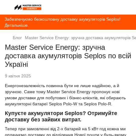
Забезпечуємо безкоштовну доставку акумуляторів Seplos!
Детальніше.
Блог
Master Service Energy: зручна доставка акумуляторів Se
Master Service Energy: зручна
доставка акумуляторів Seplos по всій
Україні
9 квітня 2025
Енергонезалежність повинна бути не лише надійною, а й
зручною. Саме тому Master Service Energy пропонує нові
умови доставки для побутових і бізнес-клієнтів, які обирають
акумуляторні батареї Seplos Polo-W та Seplos Polo-R.
Купуєте акумулятори Seplos? Отримуйте
доставку без зайвих витрат.
Тепер при замовленні від 2-х батарей на 5 кВт·год кожна ми
оплачуємо доставку до відділення Нової пошти у будь-якому