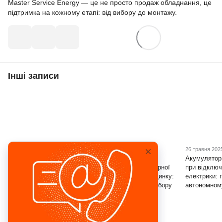
Master Service Energy — це не просто продаж обладнання, це
підтримка на кожному етапі: від вибору до монтажу.
Інші записи
3 червня 2025
29 травня 2025
26 травня 202
Джерела безперебійного
ТОП-5 порад перед
Акумулятор
живлення для дачі:
купівлею акумуляторної
при відключ
надійне електроживлення
батареї 48В для будинку:
електрики: г
у заміському будинку
експертний гід по вибору
автономном