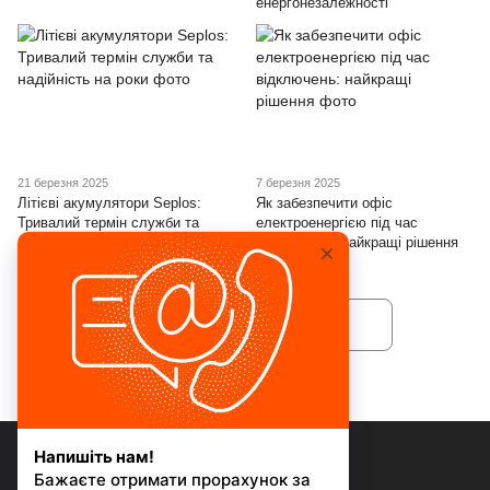
енергонезалежності
21 березня 2025
7 березня 2025
Літієві акумулятори Seplos:
Як забезпечити офіс
Тривалий термін служби та
електроенергією під час
надійність на роки
відключень: найкращі рішення
Назад
Вперед
1
з 2
+38 073 077 47 77