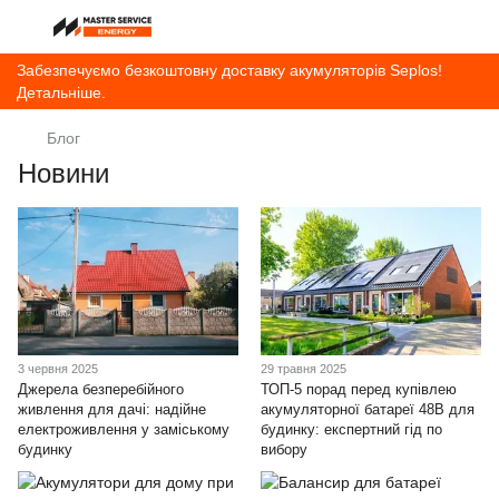
Забезпечуємо безкоштовну доставку акумуляторів Seplos!
Детальніше.
Блог
Новини
3 червня 2025
29 травня 2025
Джерела безперебійного
ТОП-5 порад перед купівлею
живлення для дачі: надійне
акумуляторної батареї 48В для
електроживлення у заміському
будинку: експертний гід по
будинку
вибору