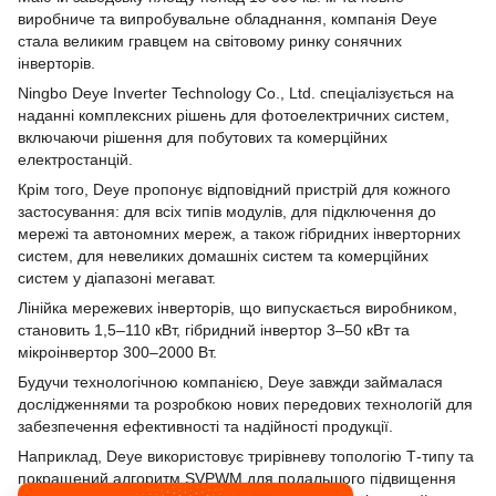
виробниче та випробувальне обладнання, компанія Deye
стала великим гравцем на світовому ринку сонячних
інверторів.
Ningbo Deye Inverter Technology Co., Ltd. спеціалізується на
наданні комплексних рішень для фотоелектричних систем,
включаючи рішення для побутових та комерційних
електростанцій.
Крім того, Deye пропонує відповідний пристрій для кожного
застосування: для всіх типів модулів, для підключення до
мережі та автономних мереж, а також гібридних інверторних
систем, для невеликих домашніх систем та комерційних
систем у діапазоні мегават.
Лінійка мережевих інверторів, що випускається виробником,
становить 1,5–110 кВт, гібридний інвертор 3–50 кВт та
мікроінвертор 300–2000 Вт.
Будучи технологічною компанією, Deye завжди займалася
дослідженнями та розробкою нових передових технологій для
забезпечення ефективності та надійності продукції.
Наприклад, Deye використовує трирівневу топологію Т-типу та
покращений алгоритм SVPWM для подальшого підвищення