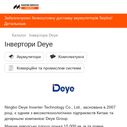
Забезпечуємо безкоштовну доставку акумуляторів Seplos!
Детальніше.
Каталог
Інвертори Deye
Інвертори Deye
Акумулятори
Комплектуючі
Комерційні та промислові системи
Ningbo Deye Inverter Technology Co., Ltd., заснована в 2007
році, є одним з високотехнологічних підприємств Китаю та
дочірньою компанією Deye Group.
Маючи заводську площу понад 15 000 кв. м та повне